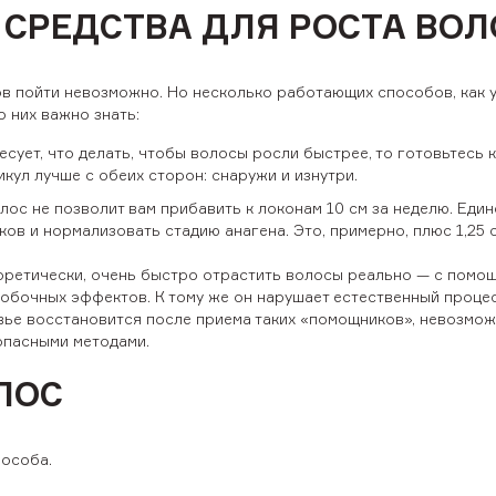
СРЕДСТВА ДЛЯ РОСТА ВОЛ
в пойти невозможно. Но несколько работающих способов, как 
о них важно знать:
сует, что делать, чтобы волосы росли быстрее, то готовьтесь к
кул лучше с обеих сторон: снаружи и изнутри.
лос не позволит вам прибавить к локонам 10 см за неделю. Един
ов и нормализовать стадию анагена. Это, примерно, плюс 1,25 с
еоретически, очень быстро отрастить волосы реально — с помо
побочных эффектов. К тому же он нарушает естественный проце
овье восстановится после приема таких «помощников», невозмож
зопасными методами.
ЛОС
особа.