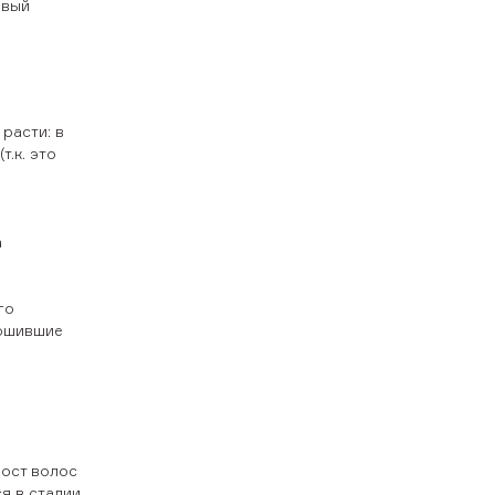
овый
расти: в
т.к. это
а
го
ершившие
рост волос
я в стадии