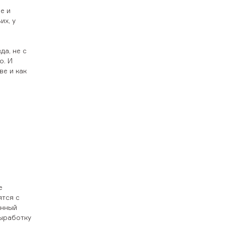
е и
их, у
да, не с
о. И
ве и как
е
ятся с
анный
выработку