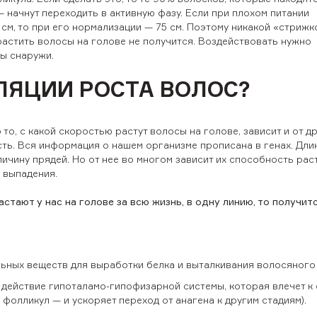
— начнут переходить в активную фазу. Если при плохом питании
см, то при его нормализации — 75 см. Поэтому никакой «стрижк
растить волосы на голове не получится. Воздействовать нужно
вы снаружи.
ЛЯЦИИ РОСТА ВОЛОС?
о, с какой скоростью растут волосы на голове, зависит и от д
ть. Вся информация о нашем организме прописана в генах. Дли
личину прядей. Но от нее во многом зависит их способность раст
 выпадения.
стают у нас на голове за всю жизнь, в одну линию, то получит
льных веществ для выработки белка и выталкивания волосяного 
 действие гипоталамо-гипофизарной системы, которая влечет к 
фолликул — и ускоряет переход от анагена к другим стадиям).