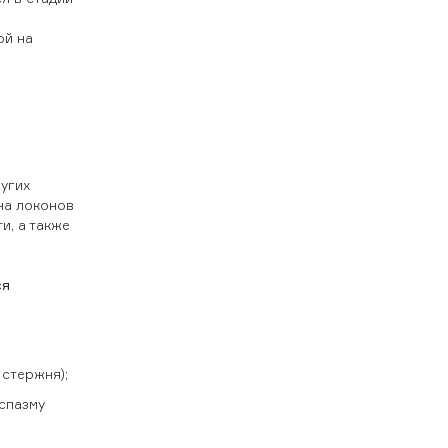
ой на
ругих
на локонов
и, а также
ся
стержня);
спазму