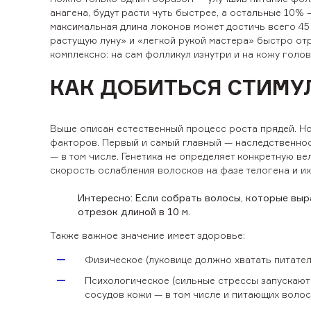
анагена, будут расти чуть быстрее, а остальные 10% 
максимальная длина локонов может достичь всего 45 
растущую луну» и «легкой рукой мастера» быстро от
комплексно: на сам фолликул изнутри и на кожу голо
КАК ДОБИТЬСЯ СТИМУ
Выше описан естественный процесс роста прядей. Но т
факторов. Первый и самый главный — наследственнос
— в том числе. Генетика не определяет конкретную ве
скорость ослабления волосков на фазе телогена и их
Интересно: Если собрать волосы, которые выра
отрезок длиной в 10 м.
Также важное значение имеет здоровье:
Физическое (луковице должно хватать питате
Психологическое (сильные стрессы запускают
сосудов кожи — в том числе и питающих волос 