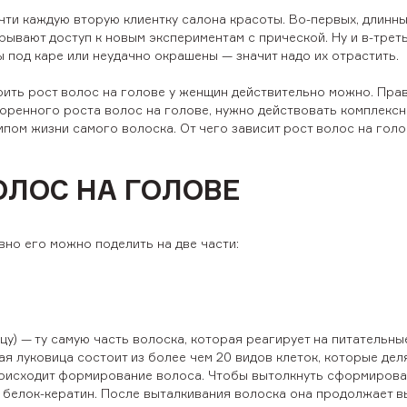
чти каждую вторую клиентку салона красоты. Во-первых, длинны
ывают доступ к новым экспериментам с прической. Ну и в-треть
 под каре или неудачно окрашены — значит надо их отрастить.
ить рост волос на голове у женщин действительно можно. Прав
ренного роста волос на голове, нужно действовать комплексн
пом жизни самого волоска. От чего зависит рост волос на голо
ОЛОС НА ГОЛОВЕ
вно его можно поделить на две части:
у) — ту самую часть волоска, которая реагирует на питательны
ая луковица состоит из более чем 20 видов клеток, которые дел
происходит формирование волоса. Чтобы вытолкнуть сформиров
 белок-кератин. После выталкивания волоска она продолжает 