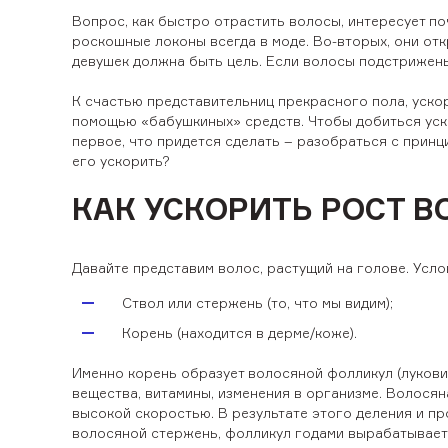
Вопрос, как быстро отрастить волосы, интересует по
роскошные локоны всегда в моде. Во-вторых, они откр
девушек должна быть цель. Если волосы подстрижены
К счастью представительниц прекрасного пола, ускор
помощью «бабушкиных» средств. Чтобы добиться уско
первое, что придется сделать – разобраться с принци
его ускорить?
КАК УСКОРИТЬ РОСТ В
Давайте представим волос, растущий на голове. Усло
Ствол или стержень (то, что мы видим);
Корень (находится в дерме/коже).
Именно корень образует волосяной фолликул (луковиц
вещества, витамины, изменения в организме. Волосян
высокой скоростью. В результате этого деления и 
волосяной стержень, фолликул годами вырабатывает