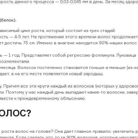
рость данного процесса — 0,03-0,045 мм в день. За месяц здор
(белок).
висимый цикл роста, который состоит из трех стадий:
сть — 4-5 лет. На протяжении этого времени волос продолжает 
т достичь 75 см. Именно в анагене находится 90% наших волос (
 — 1 год. Представляет собой регрессию фолликула. Луковица
роэлементами.
месяца. Волосок постепенно становится тоньше и меньше (из-з
дает, а на его месте появляется новый зародыш.
гу. Причем все эти круги каждый из волосков (которых у здорово
ти. Поэтому у нас каждый день выпадают какие-то волоски, зав
ривести к преждевременному облысению.
ВОЛОС?
 роста волос на голове? Она дает главное правило: увеличить 
кула. Если сделать это, то те 90% волосков, которые находятс