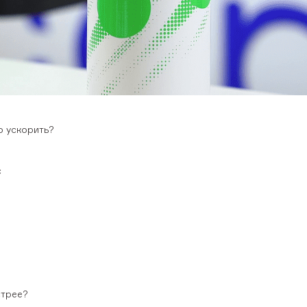
о ускорить?
с
стрее?