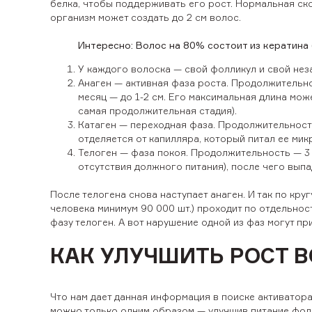
белка, чтобы поддерживать его рост. Нормальная ско
организм может создать до 2 см волос.
Интересно: Волос на 80% состоит из кератина 
У каждого волоска — свой фолликул и свой неза
Анаген — активная фаза роста. Продолжительно
месяц — до 1-2 см. Его максимальная длина може
самая продолжительная стадия).
Катаген — переходная фаза. Продолжительность
отделяется от капилляра, который питал ее мик
Телоген — фаза покоя. Продолжительность — 3 
отсутствия должного питания), после чего выпа
После телогена снова наступает анаген. И так по кру
человека минимум 90 000 шт.) проходит по отдельнос
фазу телоген. А вот нарушение одной из фаз могут п
КАК УЛУЧШИТЬ РОСТ 
Что нам дает данная информация в поиске активатора
можно только одним образом — улучшив питание фолли