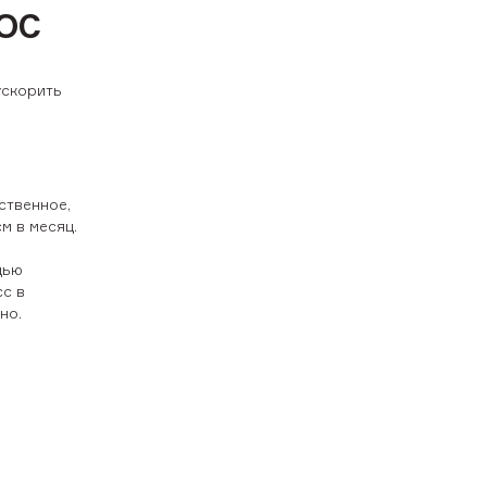
ОС
ускорить
ственное,
м в месяц.
щью
сс в
но.