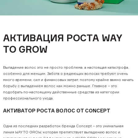
Салонный уход BASIC
SALON TOTAL TRAVEL формат
INFINITY
Бессульфатный уход SOFT CARE
Для кудрявых волос PRO CURLS
АКТИВАЦИЯ РОСТА WAY
О компании
TO GROW
Наша команда
Вакансии
Выпадение волос это не просто проблема, а настоящая катастрофа,
Как начать сотрудничество
особенно для женщин. Забота о редеющих волосах требуют очень
много времени, сил и финансовых затрат, поэтому крайне важно начать
Дистрибьюторы
борьбу с выпадением волос как можно раньше. Главное – это
подобрать по-настоящему действенные средства из категории
Каталог
профессионального ухода.
Скачать материалы
АКТИВАТОР РОСТА ВОЛОС ОТ CONCEPT
Look book
Одна из последних разработок бренда Concept – это уникальная
Учитесь у нас
линия WAY TO GROW, которая препятствует выпадению волос и