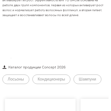
активизирует их рост. Эффективность WAY TO GROW основана на
Обучающее видео
работе двух групп компонентов, первая из которых активирует рост
волос и нормализует работу волосяных фолликул, а вторая питает,
Мероприятия
защищает и восстанавливает волосы по всей длине.
Блог
ГДЕ КУПИТЬ АКТИВАТОР РОСТА ВОЛОС
Контакты
CONCEPT
Закажите шампунь, лосьон в ампулах или тонизирующий кондиционер
+7 (495) 937-69-32
напрямую у производителя. Оформить заказ можно по телефону +7
(495) 937-69-32 или связавшись со специалистом через форму обратной
связи
.
Каталог продукции Concept 2026
Лосьоны
Кондиционеры
Шампуни