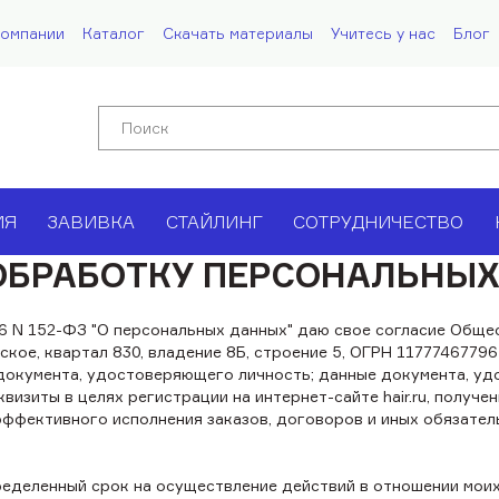
компании
Каталог
Скачать материалы
Учитесь у нас
Блог
ИЯ
ЗАВИВКА
СТАЙЛИНГ
СОТРУДНИЧЕСТВО
ОБРАБОТКУ ПЕРСОНАЛЬНЫХ
06 N 152-ФЗ "О персональных данных" даю свое согласие Обще
вское, квартал 830, владение 8Б, строение 5, ОГРН 117774677
п документа, удостоверяющего личность; данные документа, у
визиты в целях регистрации на интернет-сайте hair.ru, получ
ффективного исполнения заказов, договоров и иных обязател
ределенный срок на осуществление действий в отношении мои