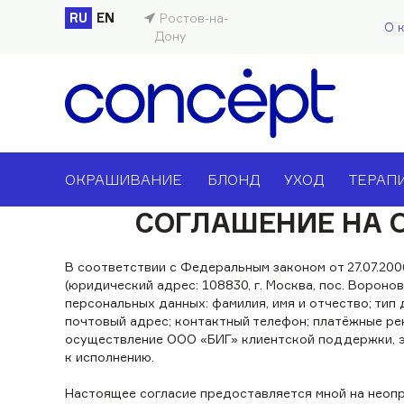
RU
EN
Ростов-на-
О 
Дону
ОКРАШИВАНИЕ
БЛОНД
УХОД
ТЕРАП
СОГЛАШЕНИЕ НА 
В соответствии с Федеральным законом от 27.07.20
(юридический адрес: 108830, г. Москва, пос. Вороно
персональных данных: фамилия, имя и отчество; ти
почтовый адрес; контактный телефон; платёжные рек
осуществление ООО «БИГ» клиентской поддержки, э
к исполнению.
Настоящее согласие предоставляется мной на неоп