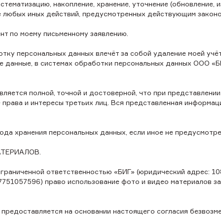
стематизацию, накопление, хранение, уточнение (обновление, и
ие любых иных действий, предусмотренных действующим закон
нт по моему письменному заявлению.
тку персональных данных влечёт за собой удаление моей учётно
е данные, в системах обработки персональных данных ООО «Б
вляется полной, точной и достоверной, что при представлен
права и интересы третьих лиц. Вся представленная информаци
иода хранения персональных данных, если иное не предусмот
АТЕРИАЛОВ.
аниченной ответственностью «БИГ» (юридический адрес: 10883
7751057596) право использование фото и видео материалов заг
в предоставляется на основании настоящего согласия безвозм