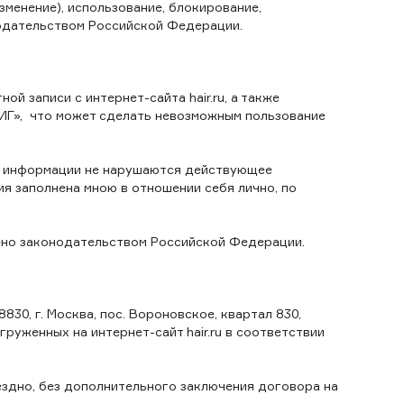
зменение), использование, блокирование,
одательством Российской Федерации.
й записи с интернет-сайта hair.ru, а также
ИГ», что может сделать невозможным пользование
ии информации не нарушаются действующее
я заполнена мною в отношении себя лично, по
рено законодательством Российской Федерации.
0, г. Москва, пос. Вороновское, квартал 830,
руженных на интернет-сайт hair.ru в соответствии
ездно, без дополнительного заключения договора на