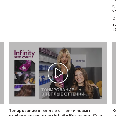
и
у
С
т
9
Тонирование в теплые оттенки новым
К
стойким красителем Infinity Permanent Color
I