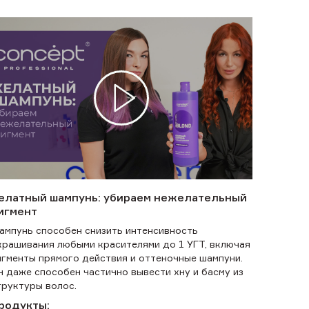
елатный шампунь: убираем нежелательный
игмент
ампунь способен снизить интенсивность
крашивания любыми красителями до 1 УГТ, включая
игменты прямого действия и оттеночные шампуни.
н даже способен частично вывести хну и басму из
труктуры волос.
родукты: