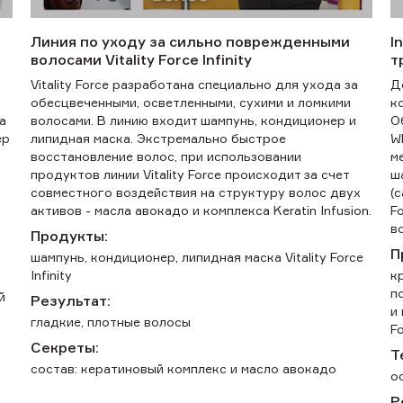
Линия по уходу за сильно поврежденными
I
волосами Vitality Force Infinity
т
Vitality Force разработана специально для ухода за
Д
обесцвеченными, осветленными, сухими и ломкими
к
а
волосами. В линию входит шампунь, кондиционер и
О
ер
липидная маска. Экстремально быстрое
W
восстановление волос, при использовании
м
продуктов линии Vitality Force происходит за счет
ш
совместного воздействия на структуру волос двух
(
активов - масла авокадо и комплекса Keratin Infusion.
F
в
Продукты:
П
шампунь, кондиционер, липидная маска Vitality Force
Infinity
кр
п
й
Результат:
и
гладкие, плотные волосы
F
Секреты:
Т
состав: кератиновый комплекс и масло авокадо
о
Р