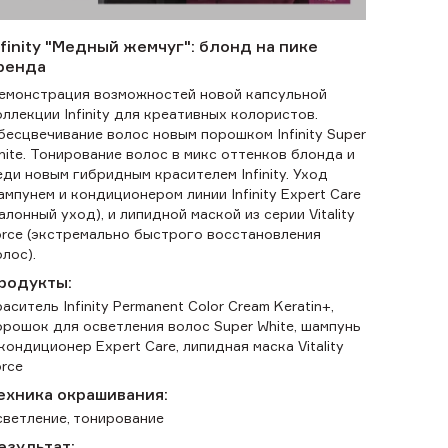
nfinity "Медный жемчуг": блонд на пике
ренда
емонстрация возможностей новой капсульной
оллекции Infinity для креативных колористов.
бесцвечивание волос новым порошком Infinity Super
hite. Тонирование волос в микс оттенков блонда и
еди новым гибридным красителем Infinity. Уход
ампунем и кондиционером линии Infinity Expert Care
салонный уход), и липидной маской из серии Vitality
orce (экстремально быстрого восстановления
олос).
родукты:
аситель Infinity Permanent Color Cream Keratin+,
орошок для осветления волос Super White, шампунь
 кондиционер Expert Care, липидная маска Vitality
orce
ехника окрашивания:
светление, тонирование
езультат: