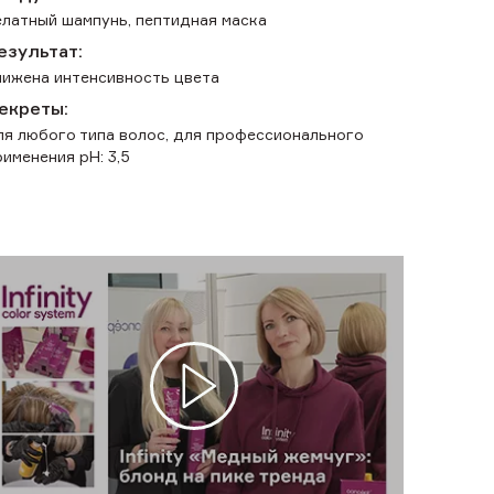
елатный шампунь, пептидная маска
езультат:
нижена интенсивность цвета
екреты:
ля любого типа волос, для профессионального
рименения pH: 3,5