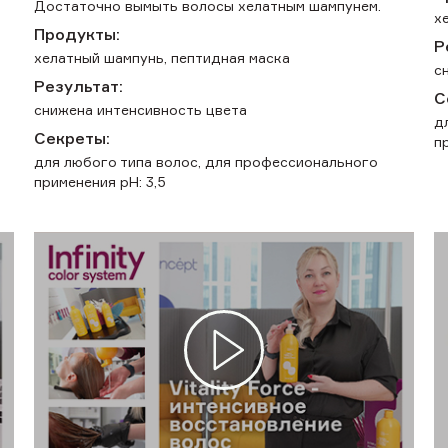
Достаточно вымыть волосы хелатным шампунем.
х
Продукты:
Р
хелатный шампунь, пептидная маска
с
Результат:
С
снижена интенсивность цвета
д
Секреты:
п
для любого типа волос, для профессионального
применения pH: 3,5