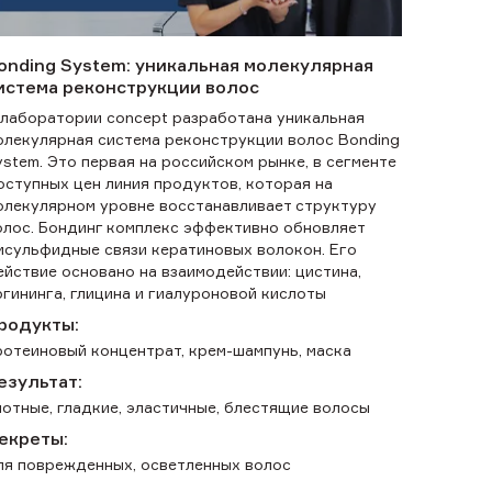
onding System: уникальная молекулярная
истема реконструкции волос
 лаборатории concept разработана уникальная
олекулярная система реконструкции волос Bonding
ystem. Это первая на российском рынке, в сегменте
оступных цен линия продуктов, которая на
олекулярном уровне восстанавливает структуру
олос. Бондинг комплекс эффективно обновляет
исульфидные связи кератиновых волокон. Его
ействие основано на взаимодействии: цистина,
ргининга, глицина и гиалуроновой кислоты
родукты:
ротеиновый концентрат, крем-шампунь, маска
езультат:
лотные, гладкие, эластичные, блестящие волосы
екреты:
ля поврежденных, осветленных волос