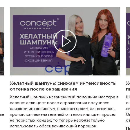
Хелатный шампунь: снижаем интенсивность
Х
оттенка после окрашивания
п
Хелатный шампунь незаменимый помощник мастера в
Ш
салоне: если цвет после окрашивания получился
о
слишком интенсивным, слишком ярким, затемнился,
п
ые
проявился нежелательный оттенок или цвет просел
О
на пористых концах, то теперь необязательно
с
использовать обесцвечивающий порошок.
П