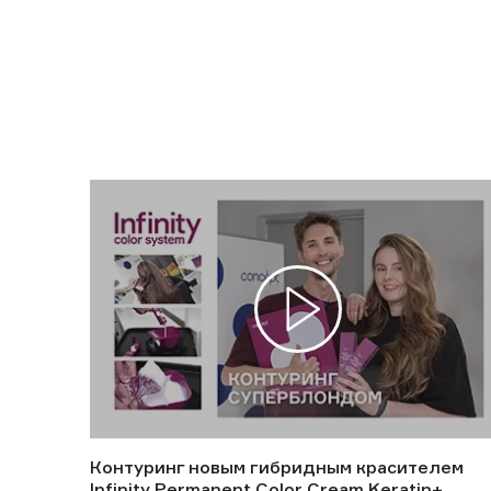
Контуринг новым гибридным красителем
Infinity Permanent Color Cream Keratin+