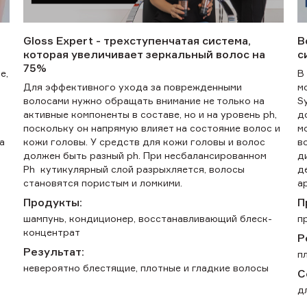
Gloss Expert - трехступенчатая система,
B
которая увеличивает зеркальный волос на
с
75%
е,
В
Для эффективного ухода за поврежденными
м
волосами нужно обращать внимание не только на
S
активные компоненты в составе, но и на уровень ph,
д
поскольку он напрямую влияет на состояние волос и
м
а
кожи головы. У средств для кожи головы и волос
в
должен быть разный ph. При несбалансированном
д
Ph кутикулярный слой разрыхляется, волосы
д
становятся пористым и ломкими.
а
Продукты:
П
шампунь, кондиционер, восстанавливающий блеск-
п
концентрат
Р
Результат:
п
невероятно блестящие, плотные и гладкие волосы
С
д