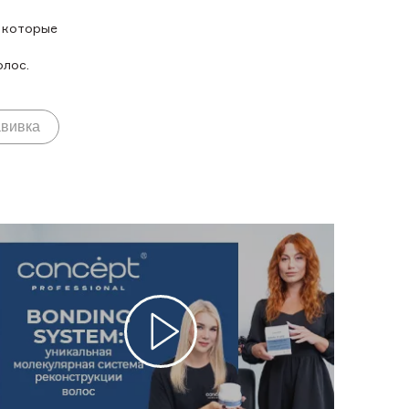
 которые
олос.
вивка