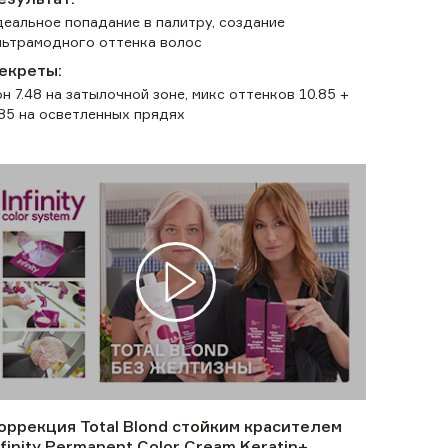
деальное попадание в палитру, создание
льтрамодного оттенка волос
екреты:
он 7.48 на затылочной зоне, микс оттенков 10.85 +
.85 на осветленных прядях
оррекция Total Blond стойким красителем
nfinity Permanent Color Cream Keratin+