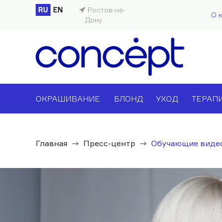
RU
EN
Ростов-на-
О 
Дону
ОКРАШИВАНИЕ
БЛОНД
УХОД
ТЕРАП
Главная
Пресс-центр
Обучающие виде