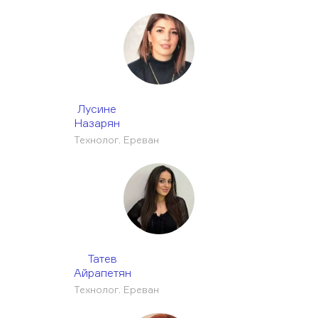
Лусине
Назарян
Технолог. Ереван
Татев
Айрапетян
Технолог. Ереван