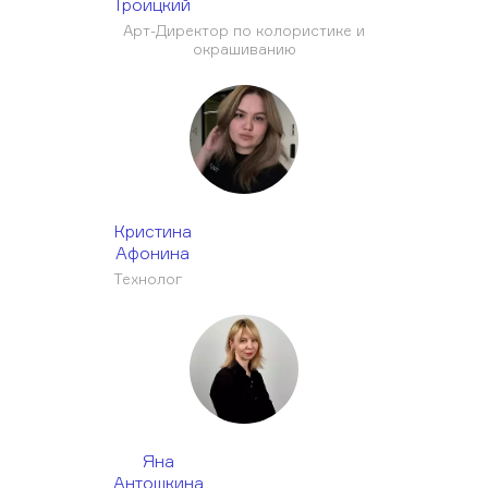
Троицкий
Обучающее видео
Арт-Директор по колористике и
Мероприятия
окрашиванию
Блог
Контакты
+7 (495) 937-69-32
Кристина
Афонина
Технолог
Яна
Антошкина