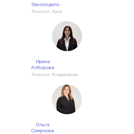
Захолодило
Технолог. Азов
Ирина
Алборова
Технолог. Владикавказ
Ольга
Смирнова